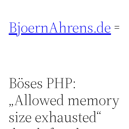
Zum
Inhalt
BjoernAhrens.de
springen
Böses PHP:
„Allowed memory
size exhausted“