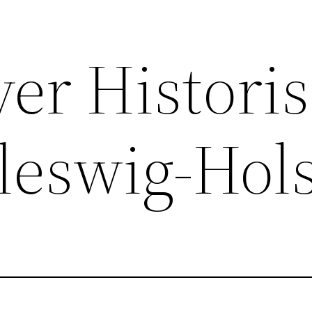
ver Histori
leswig-Hol