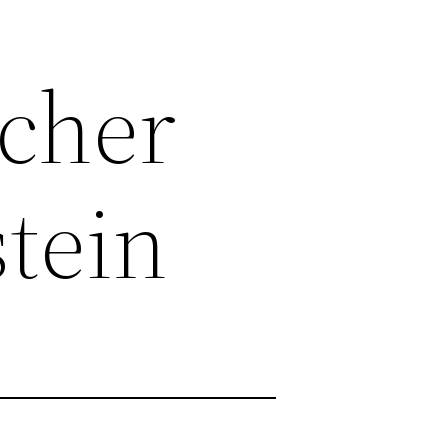
scher
stein