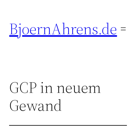
Zum
Inhalt
BjoernAhrens.de
springen
GCP in neuem
Gewand