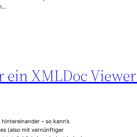
in…
r ein XMLDoc Viewer
 hintereinander – so kann’s
s (also mit vernünftiger